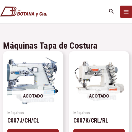
Ir
MA
al
Buscar
M
contenido
Máquinas Tapa de Costura
AGOTADO
AGOTADO
Máquinas
Máquinas
C007J/CH/CL
C007K/CRL/RL