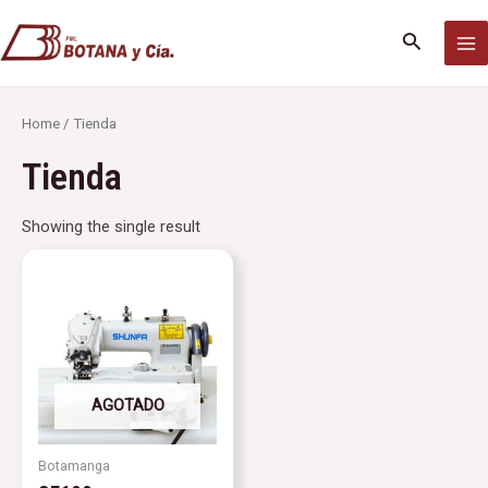
Ir
MA
al
Buscar
M
contenido
Home
/ Tienda
Tienda
Showing the single result
AGOTADO
Botamanga