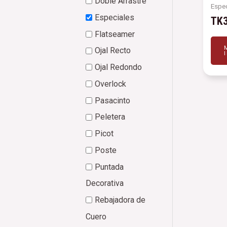
Doble Arrastre
Espec
Especiales
TK
Flatseamer
Ojal Recto
Ojal Redondo
Overlock
Pasacinto
Peletera
Picot
Poste
Puntada
Decorativa
Rebajadora de
Cuero