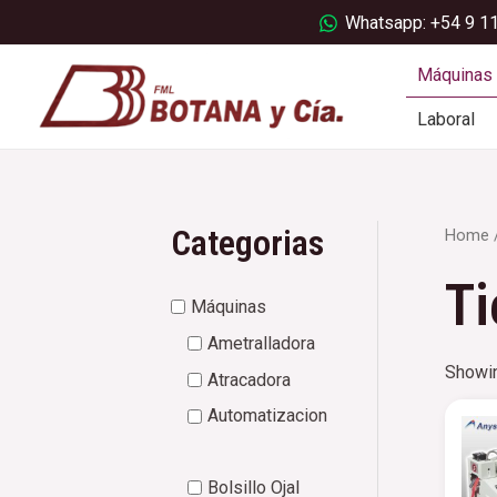
Ir
Whatsapp: +54 9 1
al
contenido
Máquinas
Laboral
Categorias
Home
/
Ti
Máquinas
Ametralladora
Showin
Atracadora
Automatizacion
Bolsillo Ojal