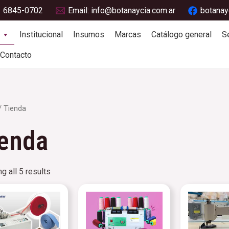
1 6845-0702
Email: info@botanaycia.com.ar
botanay
Institucional
Insumos
Marcas
Catálogo general
S
Contacto
 Tienda
enda
g all 5 results