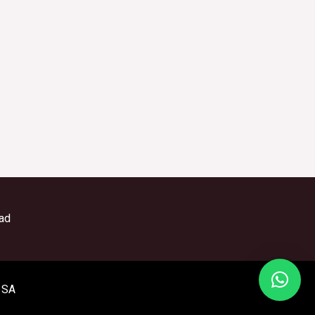
dad
 SA