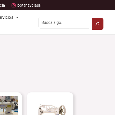
cia
botanayciasrl
Buscar
ervicios