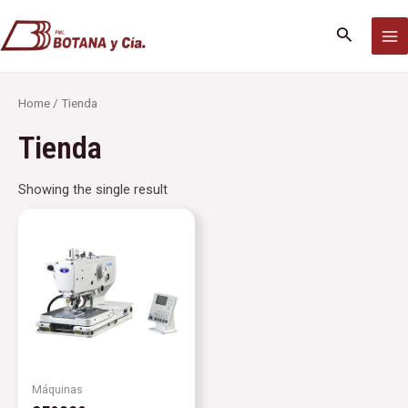
Ir
MA
al
Buscar
M
contenido
Home
/ Tienda
Tienda
Showing the single result
Máquinas