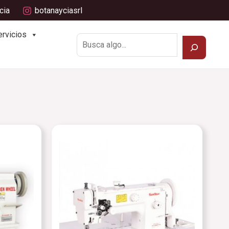
cia
botanayciasrl
Buscar
ervicios