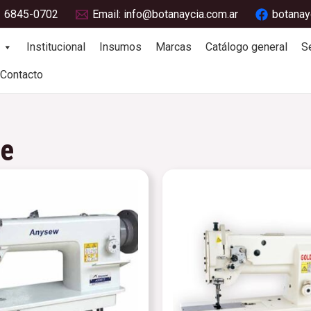
1 6845-0702
Email: info@botanaycia.com.ar
botanay
Institucional
Insumos
Marcas
Catálogo general
S
Contacto
re