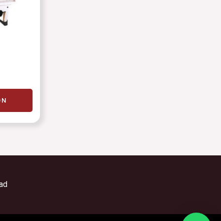
ÓN
dad