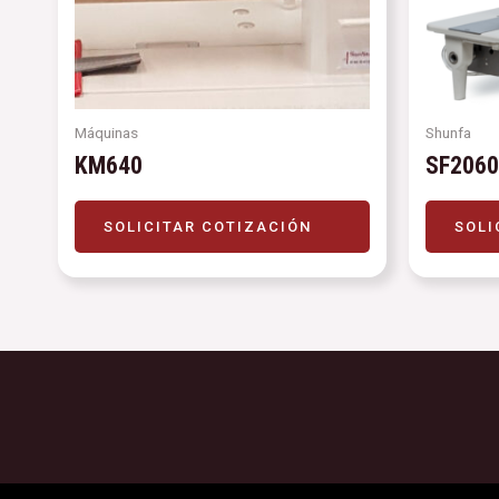
Máquinas
Shunfa
KM640
SF2060
SOLICITAR COTIZACIÓN
SOLI