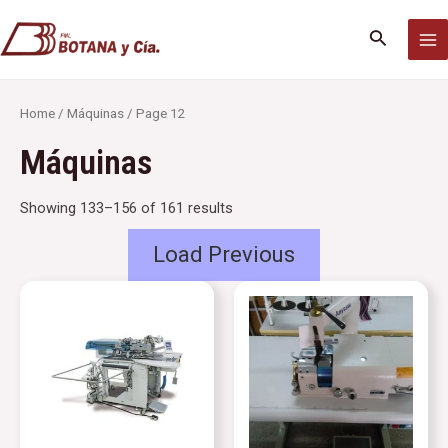
Ir
MA
al
Buscar
M
contenido
Home
/
Máquinas
/ Page 12
Máquinas
Showing 133–156 of 161 results
Load Previous