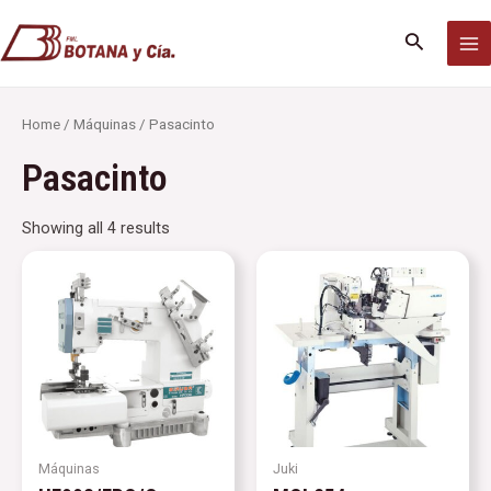
Ir
MA
al
Buscar
M
contenido
Home
/
Máquinas
/ Pasacinto
Pasacinto
Showing all 4 results
Máquinas
Juki