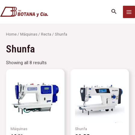
Ir
MA
al
Buscar
M
contenido
Home
/
Máquinas
/
Recta
/ Shunfa
Shunfa
Showing all 8 results
Máquinas
Shunfa