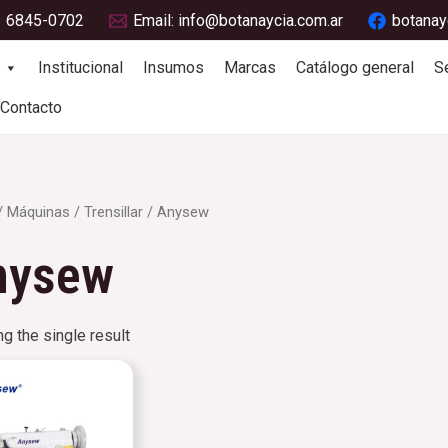
1 6845-0702
Email: info@botanaycia.com.ar
botanay
Institucional
Insumos
Marcas
Catálogo general
S
Contacto
/
Máquinas
/
Trensillar
/ Anysew
nysew
g the single result