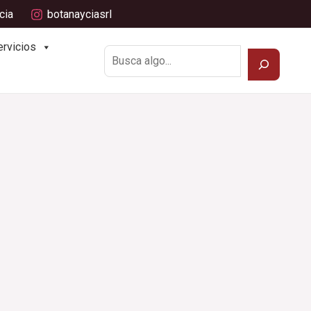
cia
botanayciasrl
Buscar
ervicios