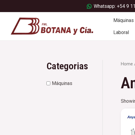
Ir
Whatsapp: +54 9 1
al
contenido
Máquinas
Laboral
Categorias
Home
A
Máquinas
Showin