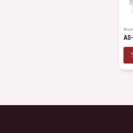
Anys
AS