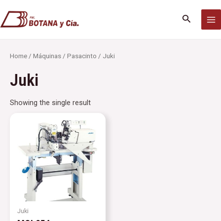
Ir
MA
al
Buscar
M
contenido
Home
/
Máquinas
/
Pasacinto
/ Juki
Juki
Showing the single result
Juki