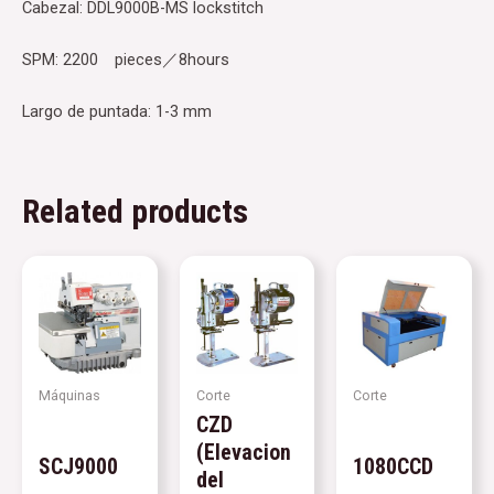
Cabezal: DDL9000B-MS lockstitch
SPM: 2200 pieces／8hours
Largo de puntada: 1-3 mm
Related products
Máquinas
Corte
Corte
CZD
(Elevacion
SCJ9000
1080CCD
del